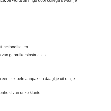
ice. Je wordt omringd door collega’s waar je
unctionaliteiten.
n van gebruikersinstructies.
 een flexibele aanpak en daagt je uit om je
edenheid van onze klanten.