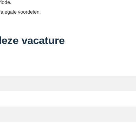
iode.
ralegale voordelen.
deze vacature