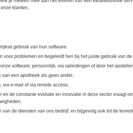
erk je meteen mee aan het leveren van een kwaliteitsvolle serv
 onze klanten.
lijkse gebruik van hun software.
 voor problemen en begeleidt hen bij het juiste gebruik van de f
onze software: persoonlijk, via opleidingen of door het opstelle
jk van een apotheek als geen ander.
n, via e-mail of via remote access.
 en de constante evolutie en innovatie in deze sector vraagt om
euwigheden.
en van de diensten van ons bedrijf, en bijgevolg ook tot de tevr