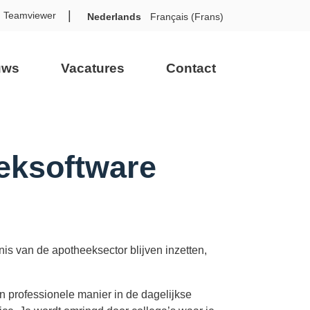
Teamviewer
Nederlands
Français
(
Frans
)
uws
Vacatures
Contact
eksoftware
is van de apotheeksector blijven inzetten,
n professionele manier in de dagelijkse