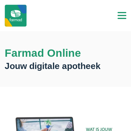
Farmad Online
Jouw digitale apotheek