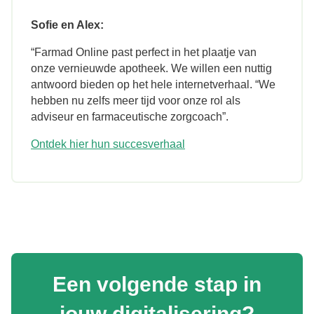
Sofie en Alex:
“Farmad Online past perfect in het plaatje van
onze vernieuwde apotheek. We willen een nuttig
antwoord bieden op het hele internetverhaal. “We
hebben nu zelfs meer tijd voor onze rol als
adviseur en farmaceutische zorgcoach”.
Ontdek hier hun succesverhaal
Een volgende stap in
jouw digitalisering?