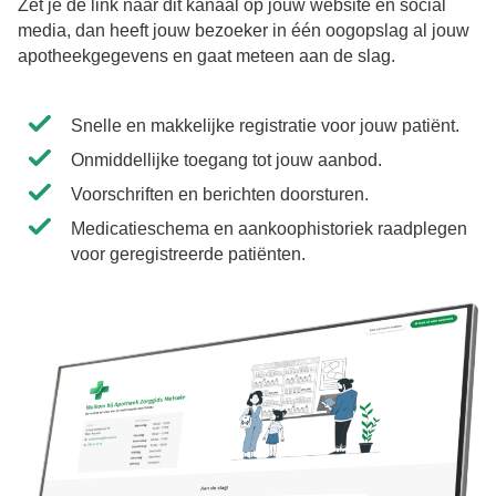
Zet je de link naar dit kanaal op jouw website en social
media, dan heeft jouw bezoeker in één oogopslag al jouw
apotheekgegevens en gaat meteen aan de slag.
Snelle en makkelijke registratie voor jouw patiënt.
Onmiddellijke toegang tot jouw aanbod.
Voorschriften en berichten doorsturen.
Medicatieschema en aankoophistoriek raadplegen
voor geregistreerde patiënten.