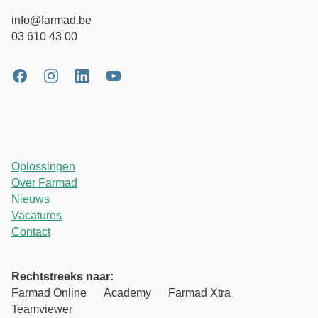
info@farmad.be
03 610 43 00
Oplossingen
Over Farmad
Nieuws
Vacatures
Contact
Rechtstreeks naar:
Farmad Online
Academy
Farmad Xtra
Teamviewer