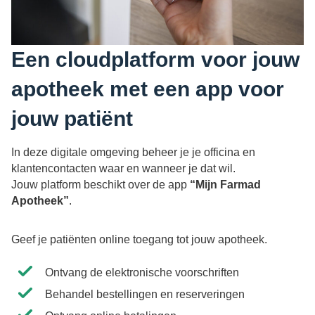
Een cloudplatform voor jouw
apotheek met een app voor
jouw patiënt
In deze digitale omgeving beheer je je officina en
klantencontacten waar en wanneer je dat wil.
Jouw platform beschikt over de app
“Mijn Farmad
Apotheek”
.
Geef je patiënten online toegang tot jouw apotheek.
Ontvang de elektronische voorschriften
Behandel bestellingen en reserveringen