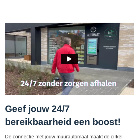
Geef jouw 24/7
bereikbaarheid een boost!
De connectie met jouw muurautomaat maakt de cirkel